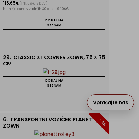
115,65€
(141,09€
)
z DDV
Najnižja cena v zadnjih 30 dneh: 94,06€
DODAJ NA
SEZNAM
29.
CLASSIC XL CORNER ZOWN, 75 X 75
CM
DODAJ NA
SEZNAM
Vprašajte nas
6.
TRANSPORTNI VOZIČEK PLANET
- 5%
ZOWN