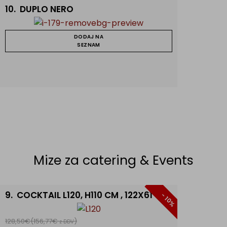
10.
DUPLO NERO
DODAJ NA
SEZNAM
Mize za catering & Events
9.
COCKTAIL L120, H110 CM , 122X61 CM
- 10%
128,50€
(156,77€
)
z DDV