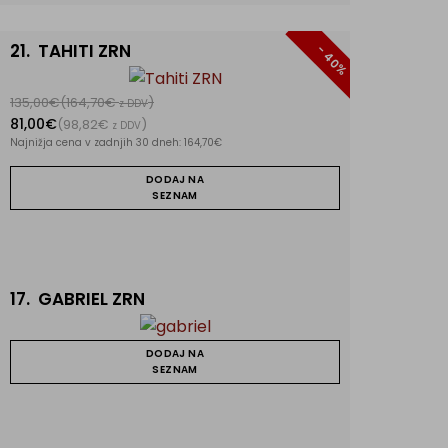
21.
TAHITI ZRN
- 40%
135,00€
(164,70€
)
z DDV
81,00€
(98,82€
)
z DDV
Najnižja cena v zadnjih 30 dneh: 164,70€
DODAJ NA
SEZNAM
17.
GABRIEL ZRN
DODAJ NA
SEZNAM