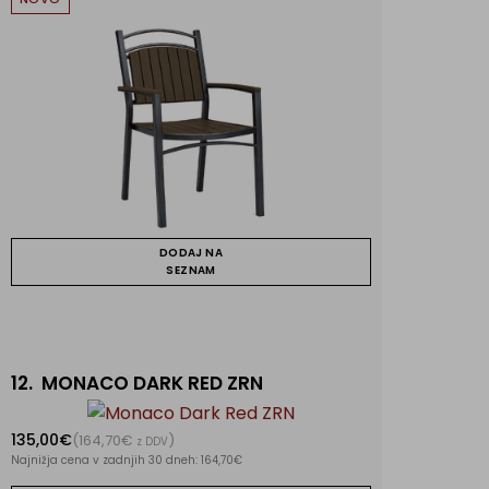
DODAJ NA
SEZNAM
12.
MONACO DARK RED ZRN
135,00€
(164,70€
)
z DDV
Najnižja cena v zadnjih 30 dneh: 164,70€