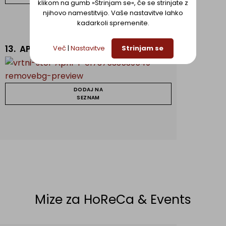
klikom na gumb »Strinjam se«, če se strinjate z
njihovo namestitvijo. Vaše nastavitve lahko
kadarkoli spremenite.
13.
APRIL ZRN
Več
|
Nastavitve
Strinjam se
DODAJ NA
SEZNAM
Mize za HoReCa & Events