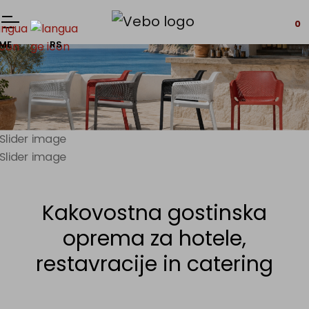
0
ME
RS
Kakovostna gostinska
oprema za hotele,
restavracije in catering