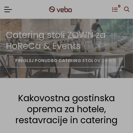
0
Catering stoli ZOWN za
Vrtni stoli za HoReCa &
Notranje mize za HoReCa &
HoReCa & Events
Events
Events
PREGLEJ PONUDBO VSEH STOLOV
PREGLEJ PONUDBO NOTRANJIH MIZ
PREGLEJ PONUDBO CATERING STOLOV ZOWN
Kakovostna gostinska
oprema za hotele,
restavracije in catering