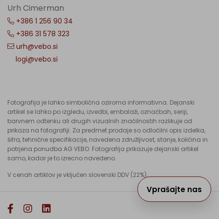
Urh Cimerman
+386 1 256 90 34
+386 31 578 323
urh@vebo.si
logi@vebo.si
Fotografija je lahko simbolična oziroma informativna. Dejanski
artikel se lahko po izgledu, izvedbi, embalaži, označbah, seriji,
barvnem odtenku ali drugih vizualnih značilnostih razlikuje od
prikaza na fotografiji. Za predmet prodaje so odločilni opis izdelka,
šifra, tehnične specifikacije, navedena združljivost, stanje, količina in
potrjena ponudba AG VEBO. Fotografija prikazuje dejanski artikel
samo, kadar je to izrecno navedeno.
V cenah artiklov je vključen slovenski DDV (22%).
Vprašajte nas