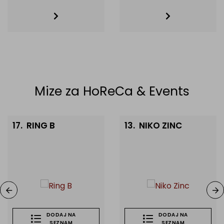
Mize za HoReCa & Events
17.
RING B
13.
NIKO ZINC
DODAJ NA
DODAJ NA
SEZNAM
SEZNAM