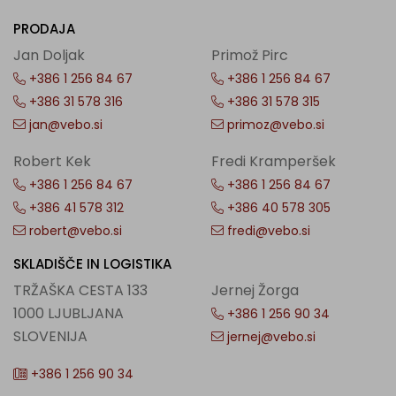
PRODAJA
Jan Doljak
Primož Pirc
+386 1 256 84 67
+386 1 256 84 67
+386 31 578 316
+386 31 578 315
jan@vebo.si
primoz@vebo.si
Robert Kek
Fredi Kramperšek
+386 1 256 84 67
+386 1 256 84 67
+386 41 578 312
+386 40 578 305
robert@vebo.si
fredi@vebo.si
SKLADIŠČE IN LOGISTIKA
TRŽAŠKA CESTA 133
Jernej Žorga
1000 LJUBLJANA
+386 1 256 90 34
SLOVENIJA
jernej@vebo.si
+386 1 256 90 34