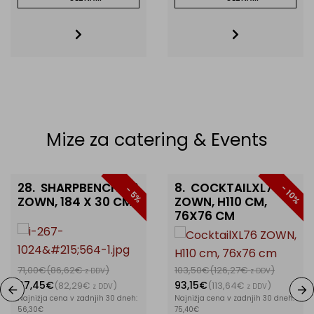
Mize za catering & Events
28.
SHARPBENCH180
8.
COCKTAILXL76
- 10%
- 5%
ZOWN, 184 X 30 CM
ZOWN, H110 CM,
76X76 CM
71,00€
(86,62€
)
103,50€
(126,27€
)
z DDV
z DDV
67,45€
93,15€
(82,29€
)
(113,64€
)
z DDV
z DDV
Najnižja cena v zadnjih 30 dneh:
Najnižja cena v zadnjih 30 dneh:
56,30€
75,40€