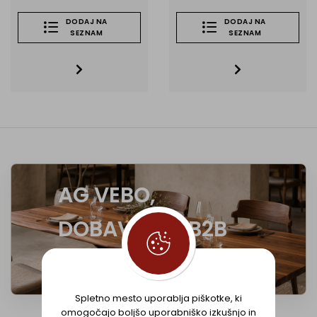
DODAJ NA
DODAJ NA
SEZNAM
SEZNAM
AG VEBO,
DOBAVITELJ B2B
OPREME
Spletno mesto uporablja piškotke, ki
omogočajo boljšo uporabniško izkušnjo in