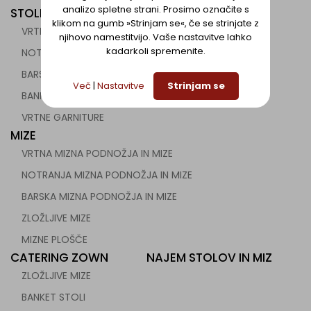
analizo spletne strani. Prosimo označite s
STOLI
klikom na gumb »Strinjam se«, če se strinjate z
VRTNI STOLI
njihovo namestitvijo. Vaše nastavitve lahko
kadarkoli spremenite.
NOTRANJI STOLI
BARSKI STOLI
Več
|
Nastavitve
Strinjam se
BANKET STOLI
VRTNE GARNITURE
MIZE
VRTNA MIZNA PODNOŽJA IN MIZE
NOTRANJA MIZNA PODNOŽJA IN MIZE
BARSKA MIZNA PODNOŽJA IN MIZE
ZLOŽLJIVE MIZE
MIZNE PLOŠČE
CATERING ZOWN
NAJEM STOLOV IN MIZ
ZLOŽLJIVE MIZE
BANKET STOLI