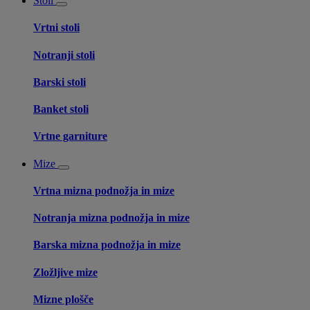
Stoli
Vrtni stoli
Notranji stoli
Barski stoli
Banket stoli
Vrtne garniture
Mize
Vrtna mizna podnožja in mize
Notranja mizna podnožja in mize
Barska mizna podnožja in mize
Zložljive mize
Mizne plošče