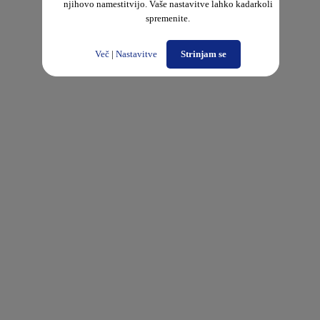
njihovo namestitvijo. Vaše nastavitve lahko kadarkoli
spremenite.
Več
|
Nastavitve
Strinjam se